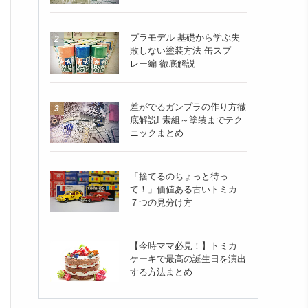
プラモデル 基礎から学ぶ失
敗しない塗装方法 缶スプ
レー編 徹底解説
差がでるガンプラの作り方徹
底解説! 素組～塗装までテク
ニックまとめ
「捨てるのちょっと待っ
て！」価値ある古いトミカ
７つの見分け方
【今時ママ必見！】トミカ
ケーキで最高の誕生日を演出
する方法まとめ