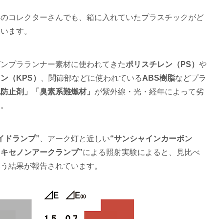
年のコレクターさんでも、箱に入れていたプラスチックがど
思います。
ガンプラランナー素材に使われてきた
ポリスチレン（PS）
や
ン（KPS）
、関節部などに使われている
ABS樹脂
などプラ
化防止剤」「臭素系難燃材」
が紫外線・光・経年によって劣
す。
イドランプ”
、アーク灯と近しい
“サンシャインカーボン
“キセノンアークランプ”
による照射実験によると、見比べ
いう結果が報告されています。