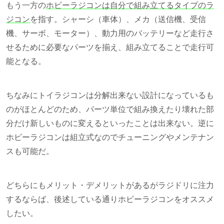
もう一方の
ホビーラジコンは自分で組み立てるタイプのラ
ジコン
を指す。
シャーシ（車体）、メカ（送信機、受信
機、サーボ、モーター）、動力用のバッテリーなど走行さ
せるために必要なパーツを
揃え、組み立てることで走行可
能となる。
ちなみにトイラジコンは分解出来ない設計になっているも
のがほとんどのため、パーツ単位で組み換えたり壊れた部
分だけ新しいものに変えるといったことは出来ない。逆に
ホビーラジコンは組立式なのでチューニングやメンテナン
スも可能だ。
どちらにもメリット・デメリットがあるがラジドリに注力
するならば、後述している通りホビーラジコンをオススメ
したい。