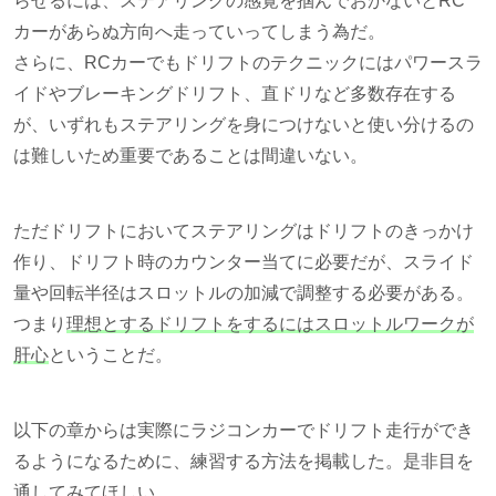
らせるには、ステアリングの感覚を掴んでおかないとRC
カーがあらぬ方向へ走っていってしまう為だ。
さらに、RCカーでもドリフトのテクニックには
パワースラ
イド
や
ブレーキングドリフト
、
直ドリ
など多数存在する
が、いずれもステアリングを身につけないと使い分けるの
は難しいため重要であることは間違いない。
ただドリフトにおいてステアリングはドリフトのきっかけ
作り、ドリフト時のカウンター当てに必要だが、スライド
量や回転半径はスロットルの加減で調整する必要がある。
つまり
理想とするドリフトをするにはスロットルワークが
肝心
ということだ。
以下の章からは実際にラジコンカーでドリフト走行ができ
るようになるために、練習する方法を掲載した。是非目を
通してみてほしい。