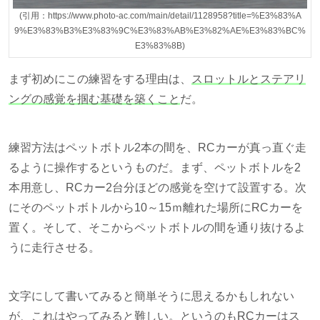
(引用：https://www.photo-ac.com/main/detail/1128958?title=%E3%83%A
9%E3%83%B3%E3%83%9C%E3%83%AB%E3%82%AE%E3%83%BC%
E3%83%8B)
まず初めにこの練習をする理由は、
スロットルとステアリ
ングの感覚を掴む基礎を築くこと
だ。
練習方法はペットボトル2本の間を、RCカーが真っ直ぐ走
るように操作するというものだ。まず、ペットボトルを2
本用意し、RCカー2台分ほどの感覚を空けて設置する。次
にそのペットボトルから10～15ｍ離れた場所にRCカーを
置く。そして、そこからペットボトルの間を通り抜けるよ
うに走行させる。
文字にして書いてみると簡単そうに思えるかもしれない
が、これはやってみると難しい。というのもRCカーはス