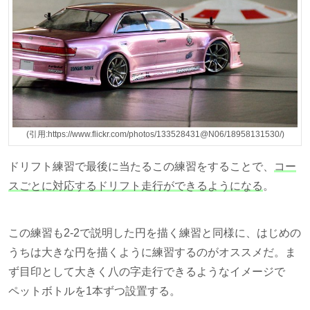
(引用:https://www.flickr.com/photos/133528431@N06/18958131530/)
ドリフト練習で最後に当たるこの練習をすることで、
コー
スごとに対応するドリフト走行ができるようになる
。
この練習も2-2で説明した円を描く練習と同様に、はじめの
うちは大きな円を描くように練習するのがオススメだ。ま
ず目印として大きく八の字走行できるようなイメージで
ペットボトルを1本ずつ設置する。