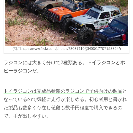
(引用:https://www.flickr.com/photos/78037110@N03/17707158824/)
ラジコンには大きく分けて2種類ある。
トイラジコン
と
ホ
ビーラジコン
だ。
トイラジコンは完成品状態のラジコンで子供向けの製品
と
なっているので気軽に走行が楽しめる。初心者用と書かれ
た製品も数多く存在し値段も数千円程度で購入できるの
で、手が出しやすい。